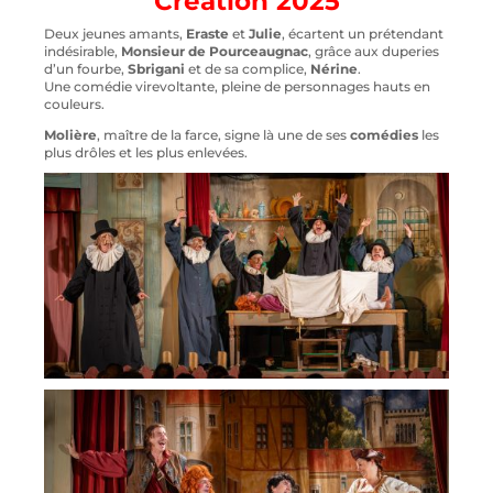
Création 2025
Deux jeunes amants,
Eraste
et
Julie
, écartent un prétendant
indésirable,
Monsieur de Pourceaugnac
, grâce aux duperies
d’un fourbe,
Sbrigani
et de sa complice,
Nérine
.
Une comédie virevoltante, pleine de personnages hauts en
couleurs.
Molière
, maître de la farce, signe là une de ses
comédies
les
plus drôles et les plus enlevées.