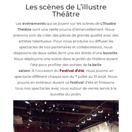
Les scènes de L’illustre
Théâtre
Les
événements
qui se jouent sur les scènes de
L’illustre
Théâtre
sont une réelle source d’émerveillement. Nous
prenons soin de créer des pièces de grande qualité avec des
artistes talentueux. Pour nous produire ou diffuser les
spectacles de nos partenaires et collaborateurs, nous
disposons de deux salles dont une est dotée d’une
buvette
.
Nous déployons une scène dans le jardin du théâtre durant
l’été pour profiter des soirées de
la belle
saison
.
À
l’occasion du
Festival d’été
, nous jouons un
spectacle différent chaque soir du 7 juillet au 31 août. Nous
jouons en extérieur durant ce
festival
d’été et finissons
tous nos spectacles avec vous autour de verres servis à la
buvette du jardin.