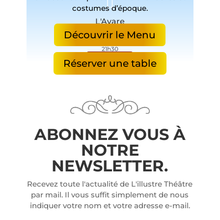
costumes d’époque.
L'Avare
Découvrir le Menu
Les Mardis
07/07 au 25/08
21h30
Plus d'infos
Réserver une table
ABONNEZ VOUS À
NOTRE
NEWSLETTER.
Recevez toute l'actualité de
L
'illustre Théâtre
par mail.
Il vous suffit simplement de nous
indiquer votre nom et votre adresse e-mail.