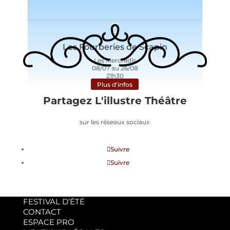
Les Fourberies de Scapin
Les Mercredis
08/07 au 26/08
21h30
Plus d'infos
Partagez L'illustre Théâtre
sur les réseaux sociaux
Suivre
Suivre
FESTIVAL D’ÉTÉ
CONTACT
ESPACE PRO