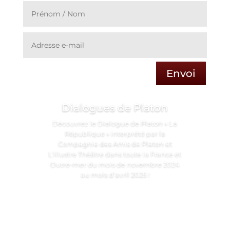
Envoi
Dialogues de Platon
Découvrez le Dialogue de Platon « La
République » interprété par la
Compagnie des Amis de Platon et
L’illustre Théâtre dans toute la France et
Outre-mer du mois de novembre 2024
au mois d’avril 2025 !
En Compagnie des
Amis de Platon